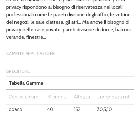
privacy rispondono al bisogno di riservatezza nei locali
professionali come le pareti divisorie degli uffici, le vetrine
dei negozi, le sale d’attesa, gli atri… Ma anche il bisogno di
privacy nelle case private: pareti divisorie di docce, balconi,
verande, finestre…
CAMPI DI APPLICAZIONE
SPECIFICHE
Tabella Gamma
Codice colore
Micron µ
Altezza
Lunghezza mtl
opaco
40
152
30,5,10