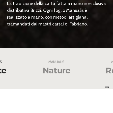
La tradizione della carta fatta a mano in esclusiva
distributiva Brizzi. Ogni foglio Manualis è
realizzato a mano, con metodi artigianali
tramandati dai mastri cartai di Fabriano.
S
MANUALIS
te
Nature
R
WHITE