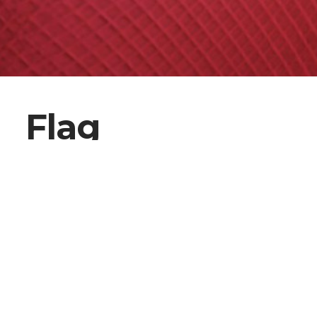
Flag
SCOPRI I PRODOTTI
ABSX SQUADRA
XPRO PIUMA
Gazebo