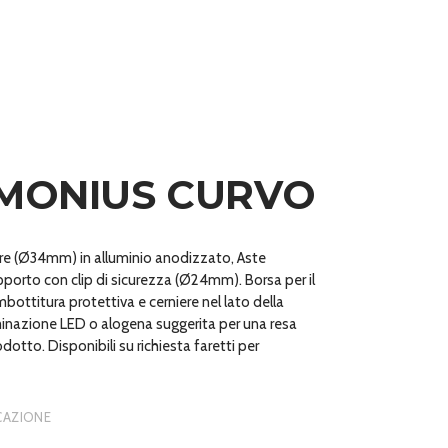
MONIUS CURVO
re (Ø34mm) in alluminio anodizzato, Aste
upporto con clip di sicurezza (Ø24mm). Borsa per il
bottitura protettiva e cerniere nel lato della
minazione LED o alogena suggerita per una resa
dotto. Disponibili su richiesta faretti per
ICAZIONE