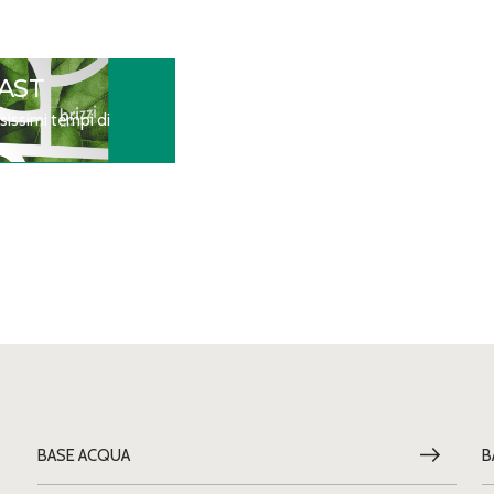
AST
sissimi tempi di
BASE ACQUA
B