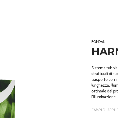
FONDALI
HAR
Sistema tubola
strutturali di s
trasporto con im
lunghezza. Illu
ottimale del pro
l’illuminazione.
CAMPI DI APPL