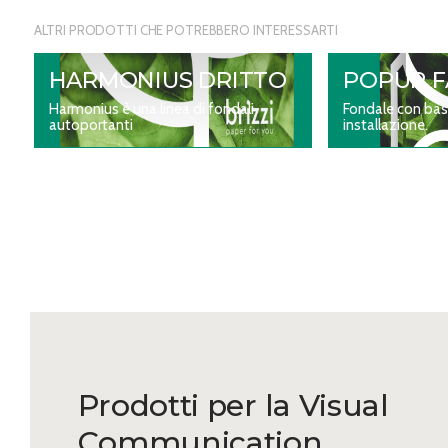
ALTRI PRODOTTI CHE POTREBBERO INTERESSARTI
HARMONIUS DRITTO
POPUP F
Harmonius è una linea di fondali
Fondale con bas
autoportanti
installazione.
Prodotti per la Visual
Communication