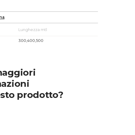
ma
Lunghezza mtl
300,400,500
maggiori
azioni
sto prodotto?