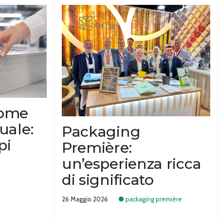
come
uale:
Packaging
pi
Première:
un’esperienza ricca
di significato
26 Maggio 2026
packaging première