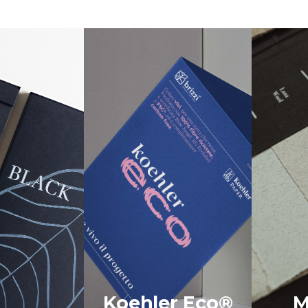
Koehler Eco®
M