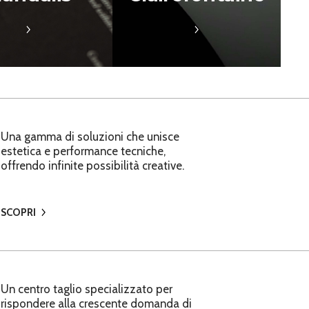
WHITE
WHITE
TERRA DARK BLACK
TERRA DARK BLACK
NATURE
NATURE
EVERPRINT LIGHT COATED
EVERPRINT LIGHT COATED
REVIVE
REVIVE
EVERBULK PREMIUM
EVERBULK PREMIUM WHITE
WHITE
Una gamma di soluzioni che unisce
estetica e performance tecniche,
offrendo infinite possibilità creative.
SCOPRI
Un centro taglio specializzato per
rispondere alla crescente domanda di