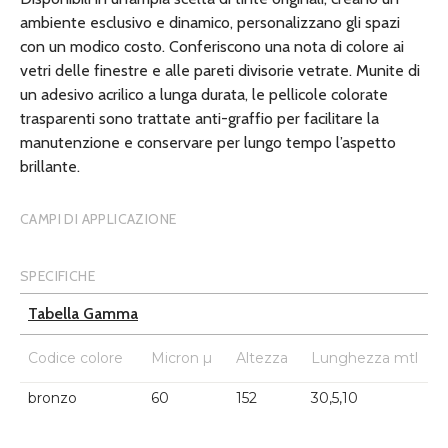
ambiente esclusivo e dinamico, personalizzano gli spazi
con un modico costo. Conferiscono una nota di colore ai
vetri delle finestre e alle pareti divisorie vetrate. Munite di
un adesivo acrilico a lunga durata, le pellicole colorate
trasparenti sono trattate anti-graffio per facilitare la
manutenzione e conservare per lungo tempo l’aspetto
brillante.
CAMPI DI APPLICAZIONE
SPECIFICHE
Tabella Gamma
Codice colore
Micron µ
Altezza
Lunghezza mtl
bronzo
60
152
30,5,10