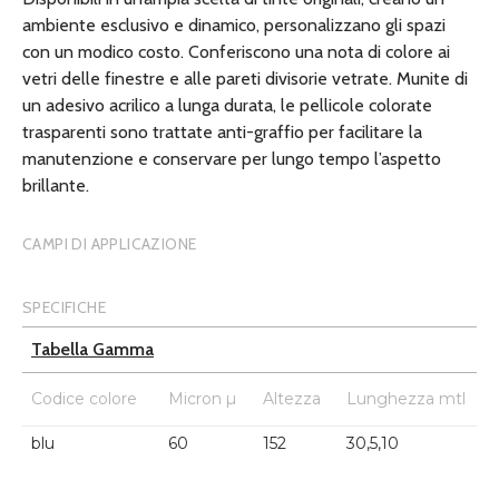
ambiente esclusivo e dinamico, personalizzano gli spazi
con un modico costo. Conferiscono una nota di colore ai
vetri delle finestre e alle pareti divisorie vetrate. Munite di
un adesivo acrilico a lunga durata, le pellicole colorate
trasparenti sono trattate anti-graffio per facilitare la
manutenzione e conservare per lungo tempo l’aspetto
brillante.
CAMPI DI APPLICAZIONE
SPECIFICHE
Tabella Gamma
Codice colore
Micron µ
Altezza
Lunghezza mtl
blu
60
152
30,5,10