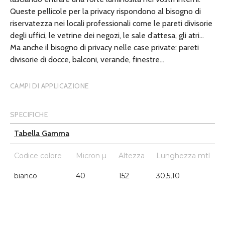
Queste pellicole per la privacy rispondono al bisogno di
riservatezza nei locali professionali come le pareti divisorie
degli uffici, le vetrine dei negozi, le sale d’attesa, gli atri…
Ma anche il bisogno di privacy nelle case private: pareti
divisorie di docce, balconi, verande, finestre…
CAMPI DI APPLICAZIONE
SPECIFICHE
Tabella Gamma
Codice colore
Micron µ
Altezza
Lunghezza mtl
bianco
40
152
30,5,10