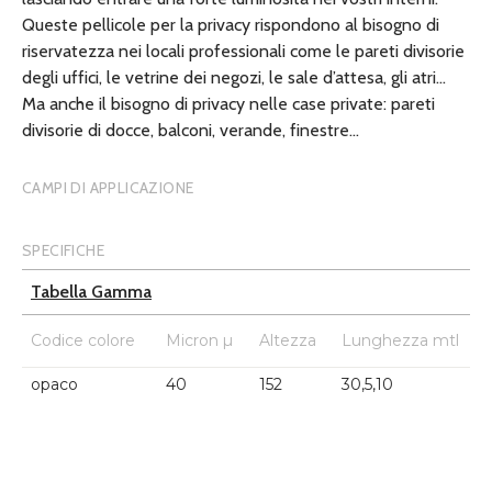
Queste pellicole per la privacy rispondono al bisogno di
riservatezza nei locali professionali come le pareti divisorie
degli uffici, le vetrine dei negozi, le sale d’attesa, gli atri…
Ma anche il bisogno di privacy nelle case private: pareti
divisorie di docce, balconi, verande, finestre…
CAMPI DI APPLICAZIONE
SPECIFICHE
Tabella Gamma
Codice colore
Micron µ
Altezza
Lunghezza mtl
opaco
40
152
30,5,10