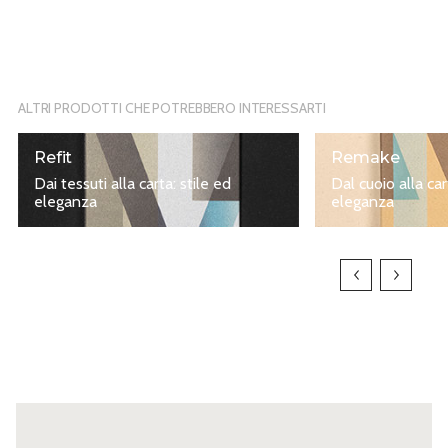
ALTRI PRODOTTI CHE POTREBBERO INTERESSARTI
Refit
Remake
Dai tessuti alla carta: stile ed
Dal cuoio alla ca
eleganza
eleganza