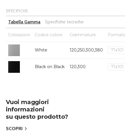
SPECIFICHE
Tabella Gamma
Specifiche tecniche
Colorazioni
Codice colore
Grammature
Formato
White
120,250,300,380
71x101
Black on Black
120,300
71x101
Vuoi maggiori
informazioni
su questo prodotto?
SCOPRI