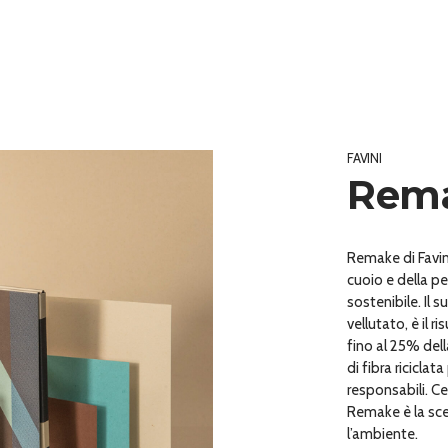
FAVINI
Rem
Remake di Favini
cuoio e della pe
sostenibile. Il 
vellutato, è il 
fino al 25% del
di fibra ricicl
responsabili. Ce
Remake è la sce
l’ambiente.