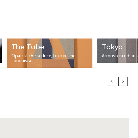
Sky CR 1/S
250
71x101
Autumn CR 1/S
250
71x101
Midnight CR 1/S
120,250
71x101
The Tube
Tokyo
Opacità che seduce, texture che
Atmosfera urban
conquista