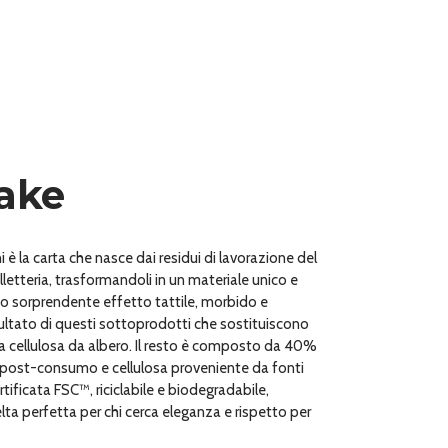
ake
 è la carta che nasce dai residui di lavorazione del
lletteria, trasformandoli in un materiale unico e
suo sorprendente effetto tattile, morbido e
risultato di questi sottoprodotti che sostituiscono
la cellulosa da albero. Il resto è composto da 40%
ata post-consumo e cellulosa proveniente da fonti
rtificata FSC™, riciclabile e biodegradabile,
lta perfetta per chi cerca eleganza e rispetto per