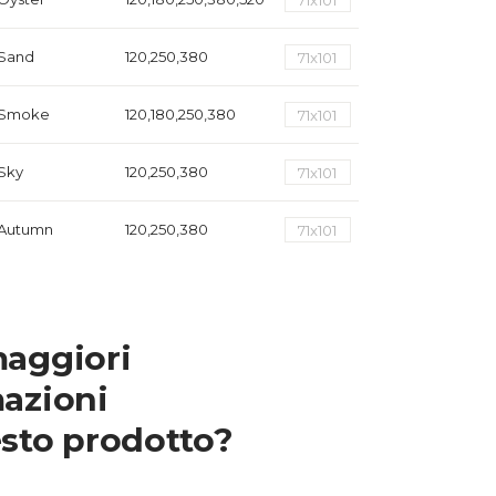
Sand
120,250,380
71x101
Smoke
120,180,250,380
71x101
Sky
120,250,380
71x101
Autumn
120,250,380
71x101
Midnight
120,250,380,520
71x101
Oyster CR 1/S
120,250
71x101
maggiori
azioni
Sand CR 1/S
250
71x101
sto prodotto?
Smoke CR 1/S
120,250
71x101