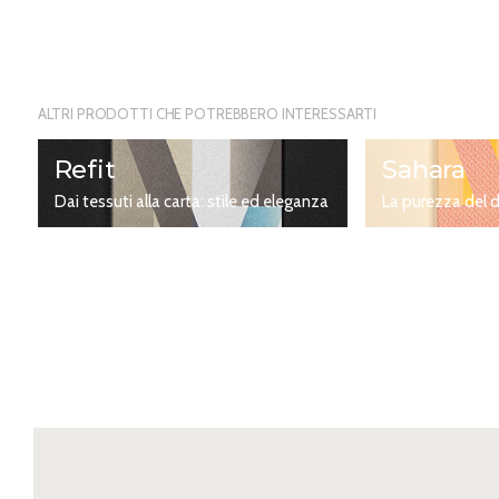
ALTRI PRODOTTI CHE POTREBBERO INTERESSARTI
Refit
Sahara
Dai tessuti alla carta: stile ed eleganza
La purezza del d