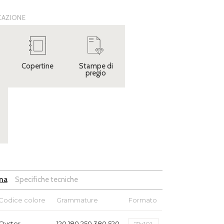
ICAZIONE
Copertine
Stampe di
pregio
ma
Specifiche tecniche
Codice colore
Grammature
Formato
Oyster
120,180,250,380,520
71x101