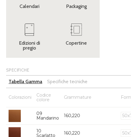
Calendari
Packaging
Edizioni di
Copertine
pregio
SPECIFICHE
Tabella Gamma
Specifiche tecniche
Codice
Colorazioni
Grammature
Format
colore
09
160,220
50x70
Mandarino
10
160,220
50x70
Scarlatto