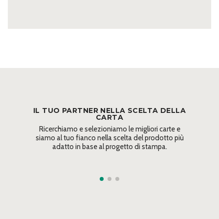
07
160,220
50x70
Piombo
14 Nero
160,220
50x70
23 Indaco
250
72
2/S
03 Bianco
100,120,160,200,250,300
72
2/S
IL TUO PARTNER NELLA SCELTA DELLA
05 Avorio
100,120,160,200,250,300
72
CARTA
2/S
Ricerchiamo e selezioniamo le migliori carte e
siamo al tuo fianco nella scelta del prodotto più
14 Nero
250
72
adatto in base al progetto di stampa.
2/S
Bianco
130, 260
72
Metallico