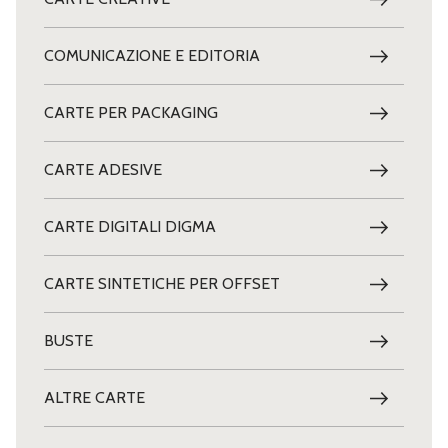
160,220
50x70
Girasole
COMUNICAZIONE E EDITORIA
01 Cedro
160,220
50x70
12
CARTE PER PACKAGING
160,220
50x70
Tabacco
11
CARTE ADESIVE
160,220
50x70
Cioccolato
CARTE DIGITALI DIGMA
13 Caffè
160,220
50x70
CARTE SINTETICHE PER OFFSET
03 Bianco
160,220
50x70
BUSTE
05 Avorio
160,220
50x70
ALTRE CARTE
06 Grirgio
160,220
50x70