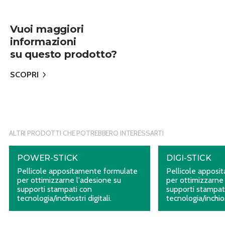
Vuoi maggiori
informazioni
su questo prodotto?
SCOPRI
ALTRI PRODOTTI CHE POTREBBERO INTERESSARTI
POWER-STICK
DIGI-STICK
Pellicole appositamente formulate
Pellicole apposi
per ottimizzarne l'adesione su
per ottimizzarne
supporti stampati con
supporti stampat
tecnologia/inchiostri digitali.
tecnologia/inchiost