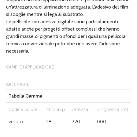
un’attrezzatura di laminazione adeguata. L’adesivo del film
si scioglie mentre si lega al substrato.
Le pellicole con adesivo digitale sono particolarmente
adatte anche per progetti offset complessi che hanno
grandi masse di pigmenti o sfondi per i quali una pellicola
termica convenzionale potrebbe non avere l’adesione
necessaria.
CAMPI DI APPLICAZIONE
SPECIFICHE
Tabella Gamma
Codice colore
Micron µ
Altezza
Lunghezza mtl
velluto
28
320
1000