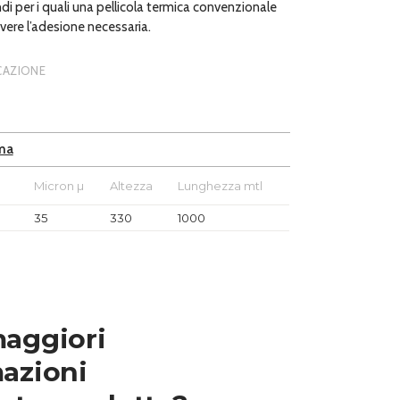
di per i quali una pellicola termica convenzionale
ere l’adesione necessaria.
ICAZIONE
ma
e
Micron µ
Altezza
Lunghezza mtl
35
330
1000
maggiori
azioni