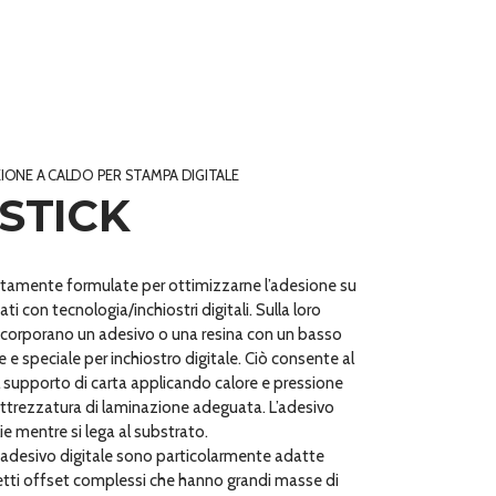
ZIONE A CALDO PER STAMPA DIGITALE
-STICK
itamente formulate per ottimizzarne l’adesione su
i con tecnologia/inchiostri digitali. Sulla loro
incorporano un adesivo o una resina con un basso
 e speciale per inchiostro digitale. Ciò consente al
al supporto di carta applicando calore e pressione
attrezzatura di laminazione adeguata. L’adesivo
lie mentre si lega al substrato.
n adesivo digitale sono particolarmente adatte
tti offset complessi che hanno grandi masse di