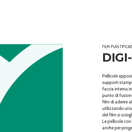
FILM PLASTIFICA
DIGI
Pellicole appos
supporti stampat
faccia interna 
punto di fusione
film di aderire 
utilizzando un’
del film si sciog
Le pellicole co
anche per proge