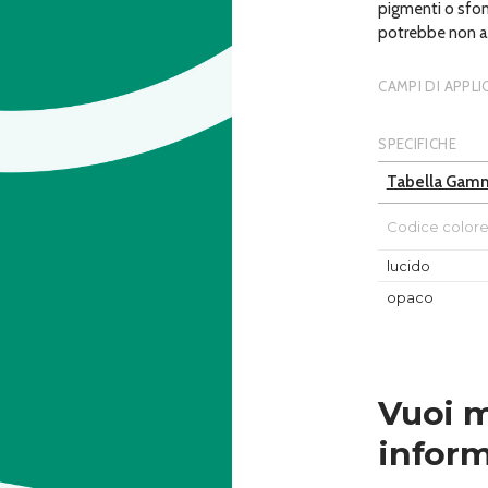
pigmenti o sfon
potrebbe non av
CAMPI DI APPL
SPECIFICHE
Tabella Gam
Codice color
lucido
opaco
Vuoi 
inform