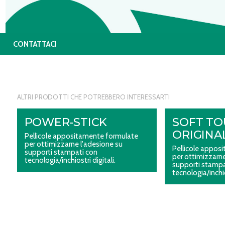
CONTATTACI
ALTRI PRODOTTI CHE POTREBBERO INTERESSARTI
POWER-STICK
SOFT T
ORIGINA
Pellicole appositamente formulate
per ottimizzarne l'adesione su
Pellicole appos
supporti stampati con
per ottimizzarne
tecnologia/inchiostri digitali.
supporti stampa
tecnologia/inchio