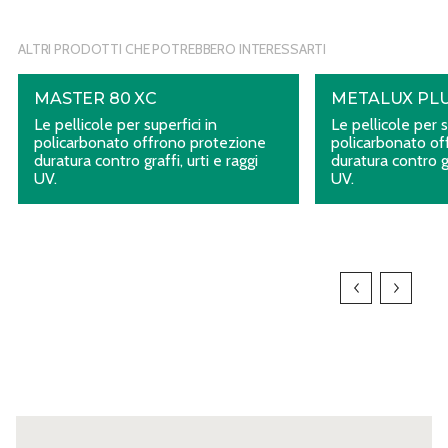
ALTRI PRODOTTI CHE POTREBBERO INTERESSARTI
MASTER 80 XC
METALUX PL
Le pellicole per superfici in
Le pellicole per s
policarbonato offrono protezione
policarbonato of
duratura contro graffi, urti e raggi
duratura contro gr
UV.
UV.