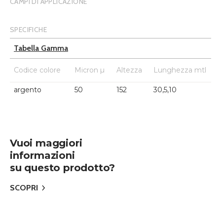
CAMPI DI APPLICAZIONE
SPECIFICHE
Tabella Gamma
Codice colore
Micron µ
Altezza
Lunghezza mtl
argento
50
152
30,5,10
Vuoi maggiori
informazioni
su questo prodotto?
SCOPRI