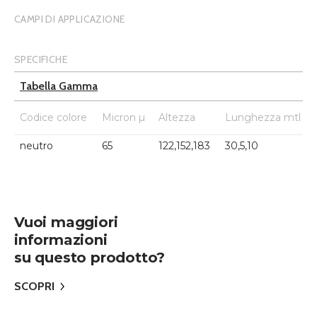
CAMPI DI APPLICAZIONE
SPECIFICHE
Tabella Gamma
Codice colore
Micron µ
Altezza
Lunghezza mtl
neutro
65
122,152,183
30,5,10
Vuoi maggiori
informazioni
su questo prodotto?
SCOPRI