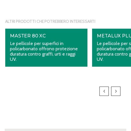
ALTRI PRODOTTI CHE POTREBBERO INTERESSARTI
MASTER 80 XC
METALUX PL
Le pellicole per superfici in
Le pellicole per s
policarbonato offrono protezione
policarbonato of
duratura contro graffi, urti e raggi
duratura contro gr
UV.
UV.