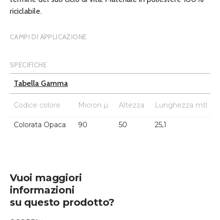
riciclabile.
CAMPI DI APPLICAZIONE
SPECIFICHE
Tabella Gamma
Codice colore
Micron µ
Altezza
Lunghezza mtl
Colorata Opaca
90
50
25,1
Vuoi maggiori
informazioni
su questo prodotto?