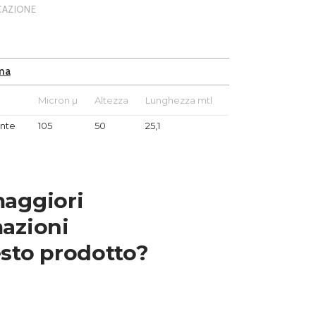
ICAZIONE
ma
e
Micron µ
Altezza
Lunghezza mtl
ante
105
50
25,1
maggiori
azioni
sto prodotto?