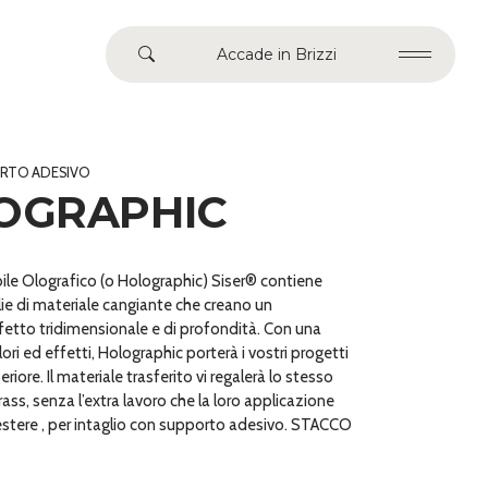
Accade in Brizzi
ORTO ADESIVO
OGRAPHIC
ibile Olografico (o Holographic) Siser® contiene
ie di materiale cangiante che creano un
fetto tridimensionale e di profondità. Con una
ri ed effetti, Holographic porterà i vostri progetti
eriore. Il materiale trasferito vi regalerà lo stesso
rass, senza l’extra lavoro che la loro applicazione
stere , per intaglio con supporto adesivo. STACCO