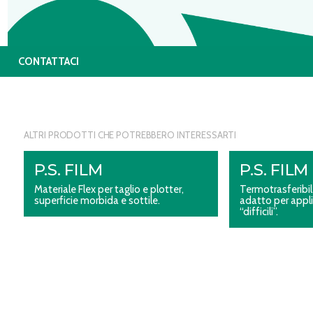
CONTATTACI
ALTRI PRODOTTI CHE POTREBBERO INTERESSARTI
P.S. FILM
P.S. FIL
Materiale Flex per taglio e plotter,
Termotrasferibil
superficie morbida e sottile.
adatto per appli
“difficili”.