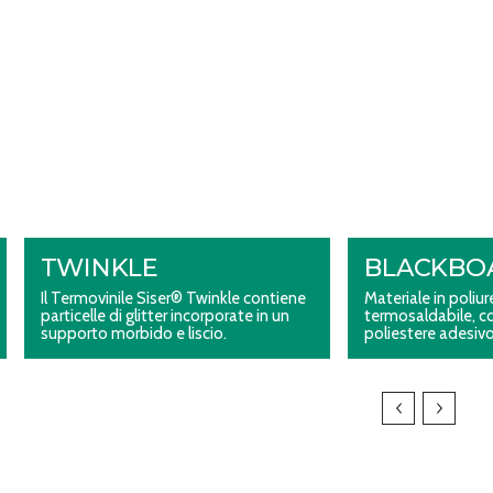
TWINKLE
BLACKBO
Il Termovinile Siser® Twinkle contiene
Materiale in poliu
particelle di glitter incorporate in un
termosaldabile, c
supporto morbido e liscio.
poliestere adesivo