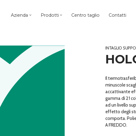
Azienda
Prodotti
Centro taglio
Contatti
INTAGLIO SUPP
HOL
Il termotrasfer
minuscole scagl
accattivante ef
gamma di 21 colo
ad un livello sup
effetto degli st
comporta. Polie
A FREDDO.