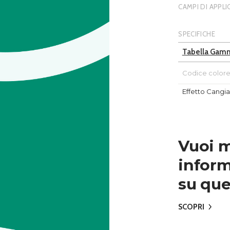
CAMPI DI APPL
SPECIFICHE
Tabella Gam
Codice color
Effetto Cangi
Vuoi 
inform
su que
SCOPRI