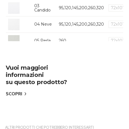
03
95,120,145,200,260,320
72x101
Candido
04 Neve
95,120,145,200,260,320
72x101
05 Perla
260
72x101
06 Nero
320
72x101
Vuoi maggiori
informazioni
su questo prodotto?
SCOPRI
ALTRI PRODOTTI CHE POTREBBERO INTERESSARTI