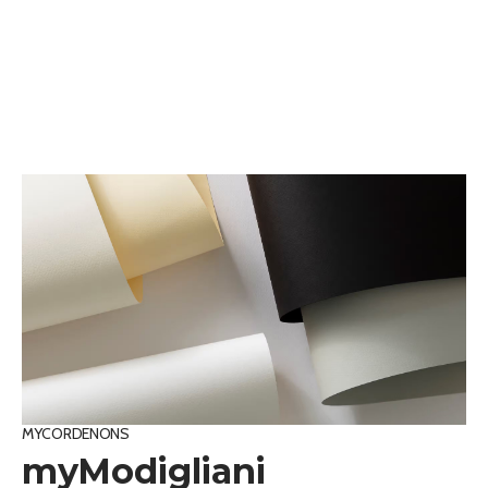
MYCORDENONS
myModigliani