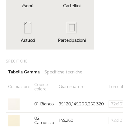
Menù
Cartellini
Astucci
Partecipazioni
SPECIFICHE
Tabella Gamma
Specifiche tecniche
Codice
Colorazioni
Grammature
Formato
colore
01 Bianco
95,120,145,200,260,320
72x101
02
145,260
72x101
Camoscio