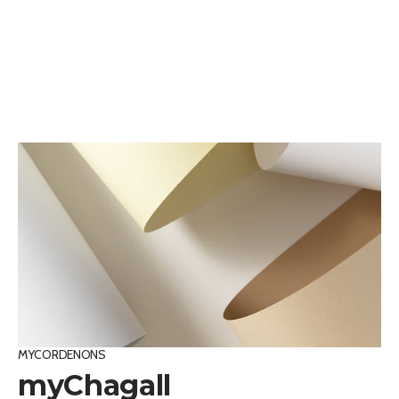
MYCORDENONS
myChagall