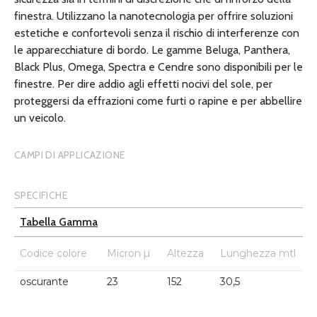
finestra. Utilizzano la nanotecnologia per offrire soluzioni
estetiche e confortevoli senza il rischio di interferenze con
le apparecchiature di bordo. Le gamme Beluga, Panthera,
Black Plus, Omega, Spectra e Cendre sono disponibili per le
finestre. Per dire addio agli effetti nocivi del sole, per
proteggersi da effrazioni come furti o rapine e per abbellire
un veicolo.
CAMPI DI APPLICAZIONE
SPECIFICHE
Tabella Gamma
Codice colore
Micron µ
Altezza
Lunghezza mtl
oscurante
23
152
30,5