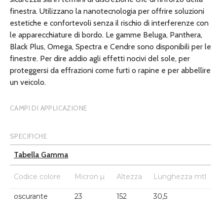
finestra. Utilizzano la nanotecnologia per offrire soluzioni
estetiche e confortevoli senza il rischio di interferenze con
le apparecchiature di bordo. Le gamme Beluga, Panthera,
Black Plus, Omega, Spectra e Cendre sono disponibili per le
finestre. Per dire addio agli effetti nocivi del sole, per
proteggersi da effrazioni come furti o rapine e per abbellire
un veicolo.
CAMPI DI APPLICAZIONE
SPECIFICHE
Tabella Gamma
Codice colore
Micron µ
Altezza
Lunghezza mtl
oscurante
23
152
30,5