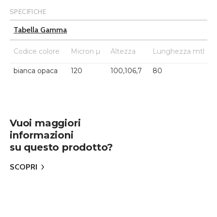
SPECIFICHE
Tabella Gamma
Codice colore
Micron µ
Altezza
Lunghezza mtl
bianca opaca
120
100,106,7
80
Vuoi maggiori
informazioni
su questo prodotto?
SCOPRI