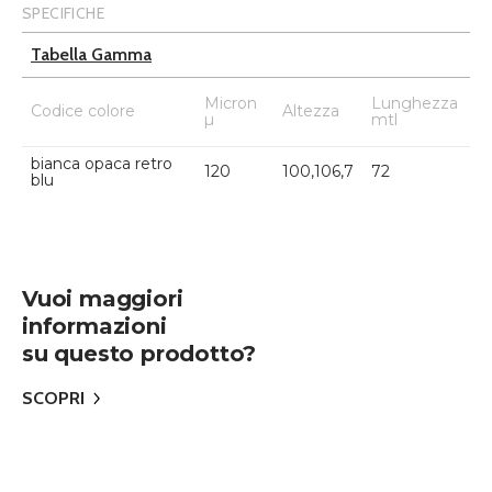
SPECIFICHE
Tabella Gamma
Micron
Lunghezza
Codice colore
Altezza
µ
mtl
bianca opaca retro
120
100,106,7
72
blu
Vuoi maggiori
informazioni
su questo prodotto?
SCOPRI