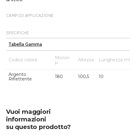
CAMPI DI APPLICAZIONE
SPECIFICHE
Tabella Gamma
Micron
Codice colore
Altezza
Lunghezza mtl
µ
Argento
180
100,5
10
Riflettente
Vuoi maggiori
informazioni
su questo prodotto?