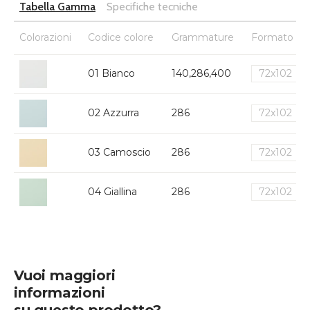
Tabella Gamma
Specifiche tecniche
Colorazioni
Codice colore
Grammature
Formato
01 Bianco
140,286,400
72x102
02 Azzurra
286
72x102
03 Camoscio
286
72x102
04 Giallina
286
72x102
Vuoi maggiori
informazioni
su questo prodotto?