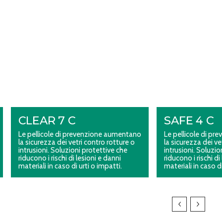
CLEAR 7 C
SAFE 4 C
Le pellicole di prevenzione aumentano
Le pellicole di p
la sicurezza dei vetri contro rotture o
la sicurezza dei ve
intrusioni. Soluzioni protettive che
intrusioni. Soluzio
riducono i rischi di lesioni e danni
riducono i rischi di
materiali in caso di urti o impatti.
materiali in caso di