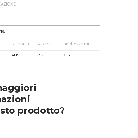
ICAZIONE
ma
e
Micron µ
Altezza
Lunghezza mtl
485
152
30,5
maggiori
azioni
sto prodotto?