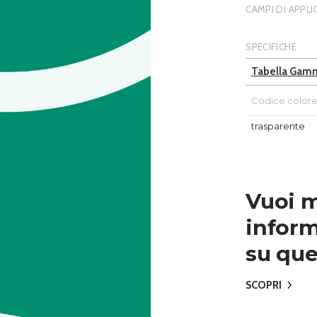
CAMPI DI APPL
SPECIFICHE
Tabella Gam
Codice color
trasparente
Vuoi 
inform
su que
SCOPRI