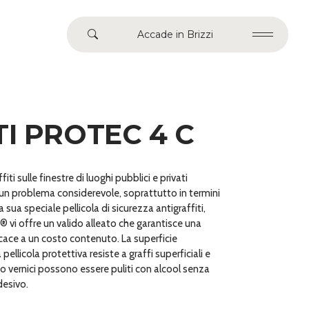
Accade in Brizzi
I PROTEC 4 C
ffiti sulle finestre di luoghi pubblici e privati
n problema considerevole, soprattutto in termini
a sua speciale pellicola di sicurezza antigraffiti,
i offre un valido alleato che garantisce una
cace a un costo contenuto. La superficie
 pellicola protettiva resiste a graffi superficiali e
i o vernici possono essere puliti con alcool senza
desivo.