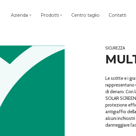
Azienda
Prodotti
Centro taglio
Contatti
SICUREZZA
MULT
Le scritte e i gra
rappresentano u
di denaro. Con l
SOLAR SCREEN® v
protezione effi
antigraffio della
alcuni inchiostr
danneggiare l’a