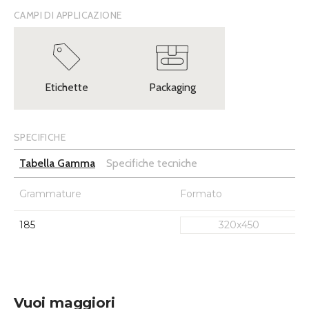
CAMPI DI APPLICAZIONE
Etichette
Packaging
SPECIFICHE
Tabella Gamma
Specifiche tecniche
Grammature
Formato
185
320x450
Vuoi maggiori