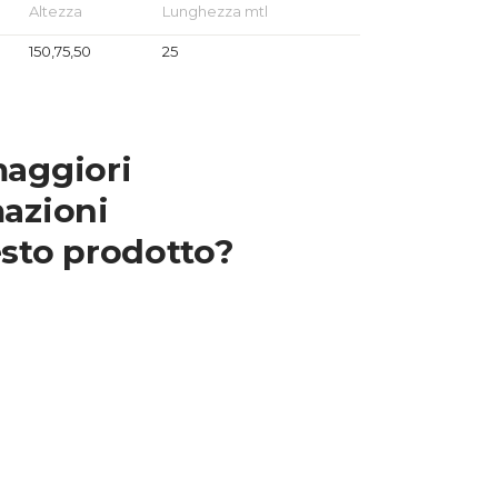
Altezza
Lunghezza mtl
150,75,50
25
maggiori
azioni
sto prodotto?