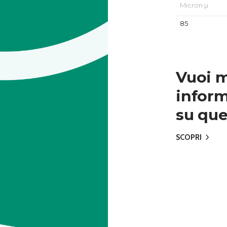
Micron µ
85
Vuoi 
inform
su que
SCOPRI