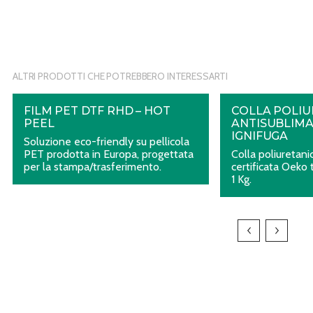
ALTRI PRODOTTI CHE POTREBBERO INTERESSARTI
FILM PET DTF RHD – HOT
COLLA POLIU
PEEL
ANTISUBLIMA
IGNIFUGA
Soluzione eco-friendly su pellicola
PET prodotta in Europa, progettata
Colla poliuretan
per la stampa/trasferimento.
certificata Oeko 
1 Kg.