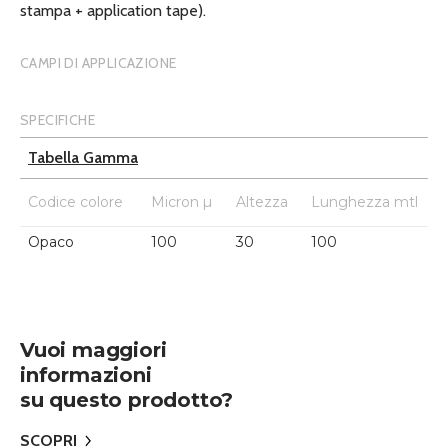
stampa + application tape).
CAMPI DI APPLICAZIONE
SPECIFICHE
Tabella Gamma
Codice colore
Micron µ
Altezza
Lunghezza mtl
Opaco
100
30
100
Vuoi maggiori
informazioni
su questo prodotto?
SCOPRI