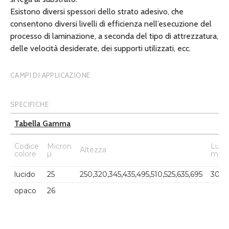
Esistono diversi spessori dello strato adesivo, che
consentono diversi livelli di efficienza nell’esecuzione del
processo di laminazione, a seconda del tipo di attrezzatura,
delle velocità desiderate, dei supporti utilizzati, ecc.
CAMPI DI APPLICAZIONE
SPECIFICHE
Tabella Gamma
Codice
Micron
Lung
Altezza
colore
µ
mtl
lucido
25
250,320,345,435,495,510,525,635,695
300
opaco
26