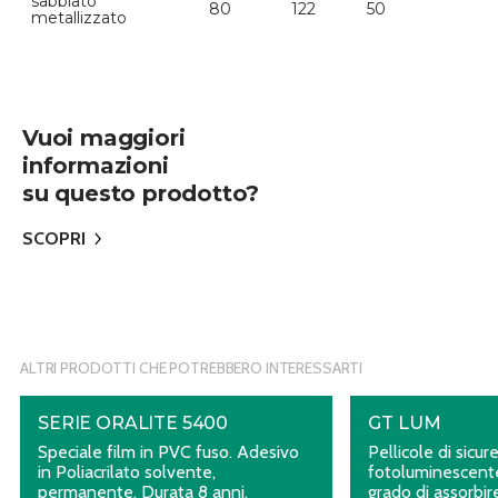
sabbiato
80
122
50
metallizzato
Vuoi maggiori
informazioni
su questo prodotto?
SCOPRI
ALTRI PRODOTTI CHE POTREBBERO INTERESSARTI
SERIE ORALITE 5400
GT LUM
Speciale film in PVC fuso. Adesivo
Pellicole di sicur
in Poliacrilato solvente,
fotoluminescente
permanente. Durata 8 anni.
grado di assorbir