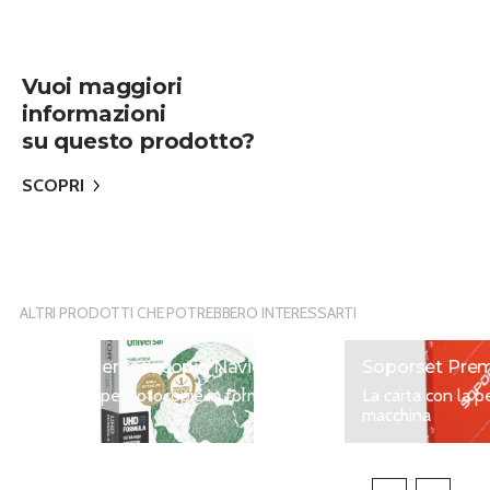
Vuoi maggiori
informazioni
su questo prodotto?
SCOPRI
ALTRI PRODOTTI CHE POTREBBERO INTERESSARTI
Carta per fotocopie Navigator
Soporset Pre
La carta per fotocopie in formato
La carta con la p
A4 e A3
macchina