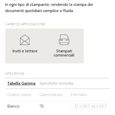
in ogni tipo di stampante, rendendo la stampa dei
documenti quotidiani semplice e fluida.
CAMPI DI APPLICAZIONE
Inviti e lettere
Stampati
commerciali
SPECIFICHE
Tabella Gamma
Specifiche tecniche
Codice colore
Grammature
Formato
Bianco
75
21 x 29,7, 42 x 29,7