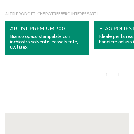
ALTRI PRODOTTI CHE POTREBBERO INTERESSARTI
ARTIST PREMIUM 300
FLAG POLIES
Bianco opaco stampabile con
Ideale per la rea
inchiostro solvente, ecosolvente,
bandiere ad uso 
uv, latex.