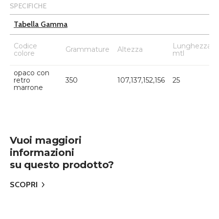
SPECIFICHE
Tabella Gamma
Codice
Lunghezza
Grammature
Altezza
colore
mtl
opaco con
retro
350
107,137,152,156
25
marrone
Vuoi maggiori
informazioni
su questo prodotto?
SCOPRI